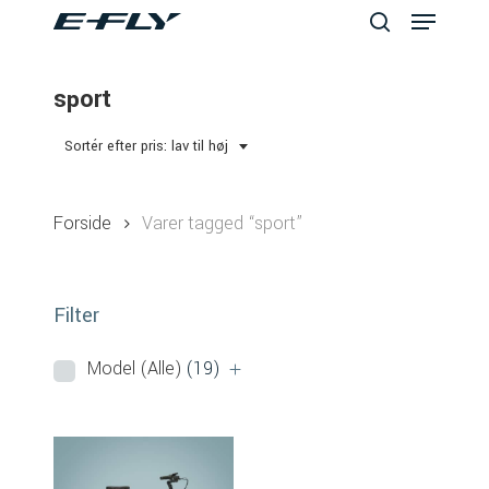
Menu
Skip
to
search
Close
main
sport
Menu
content
Sortér efter pris: lav til høj
Forside
Varer tagged “sport”
Filter
Model (Alle)
(19)