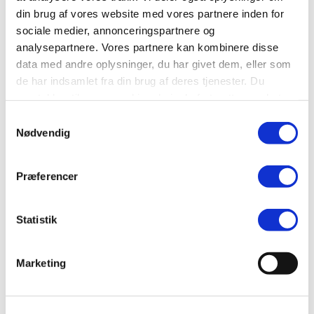
din brug af vores website med vores partnere inden for
sociale medier, annonceringspartnere og
analysepartnere. Vores partnere kan kombinere disse
data med andre oplysninger, du har givet dem, eller som
de har indsamlet fra din brug af deres tjenester. Du
samtykker til vores cookies, hvis du fortsætter med at
anvende vores hjemmeside.
ELCYKEL-GUIDEN
Samtykkevalg
Nødvendig
Præferencer
Statistik
ELCYKEL-GUIDEN
Marketing
BRUGERMANUAL