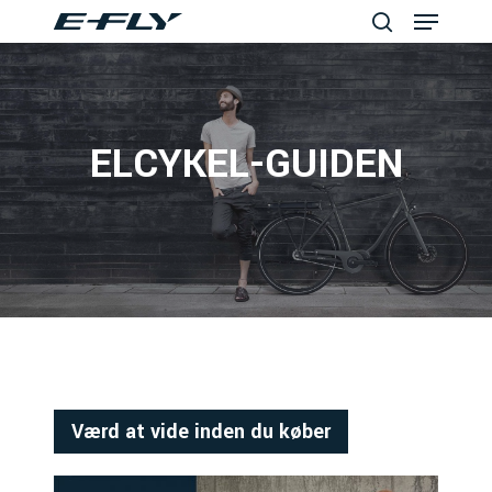
Menu
Skip
to
search
Close
main
Menu
content
ELCYKEL-GUIDEN
Værd at vide inden du køber