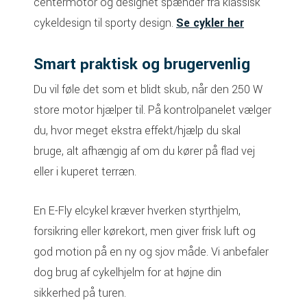
centermotor og designet spænder fra klassisk
cykel­design til sporty design.
Se cykler her
Smart praktisk og brugervenlig
Du vil føle det som et blidt skub, når den 250 W
store motor hjælper til. På kontrolpanelet vælger
du, hvor meget ekstra effekt/hjælp du skal
bruge, alt afhængig af om du kører på flad vej
eller i kuperet terræn.
En E-Fly elcykel kræver hverken styrthjelm,
forsikring eller kørekort, men giver frisk luft og
god motion på en ny og sjov måde. Vi anbefaler
dog brug af cykelhjelm for at højne din
sikkerhed på turen.