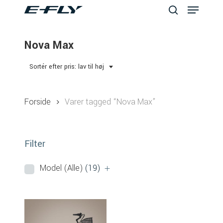
Menu
Skip
to
search
Close
main
Nova Max
Menu
content
Sortér efter pris: lav til høj
Forside
Varer tagged “Nova Max”
Filter
Model (Alle)
(19)