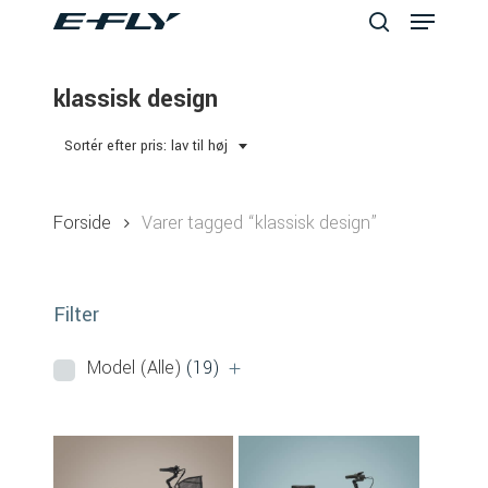
Menu
Skip
to
search
Close
main
klassisk design
Menu
content
Sortér efter pris: lav til høj
Forside
Varer tagged “klassisk design”
Filter
Model (Alle)
(19)