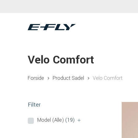
Skip
to
main
content
Velo Comfort
Forside
Product Sadel
Velo Comfort
Filter
Model (Alle)
(19)