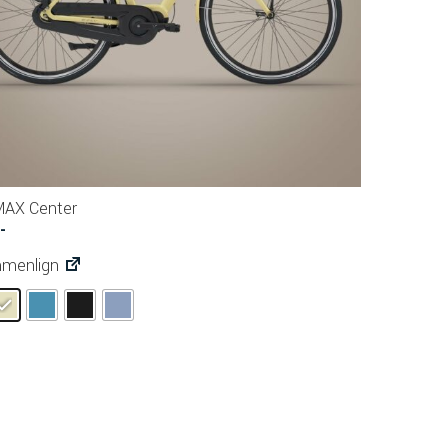
AX Center
,-
menlign