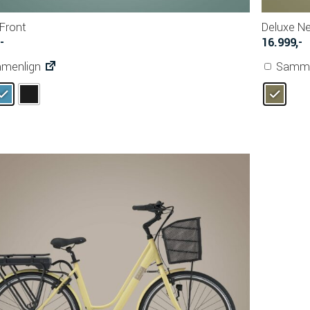
 Front
Deluxe N
,-
16.999
,-
menlign
Samme