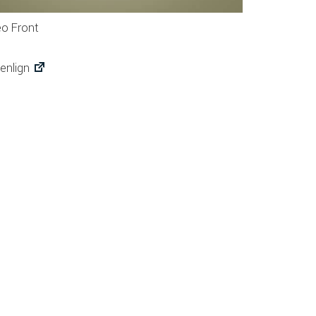
eo Front
nlign