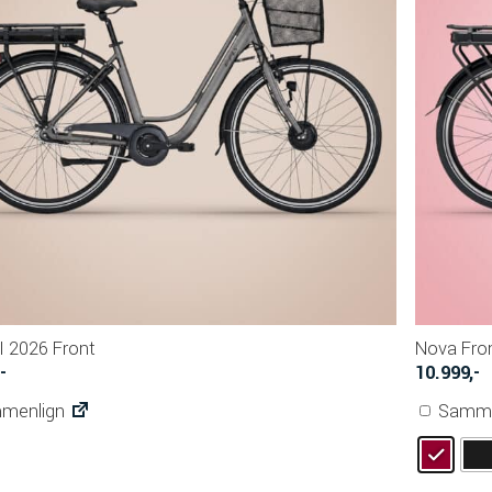
I 2026 Front
Nova Fro
,-
10.999
,-
menlign
Samme