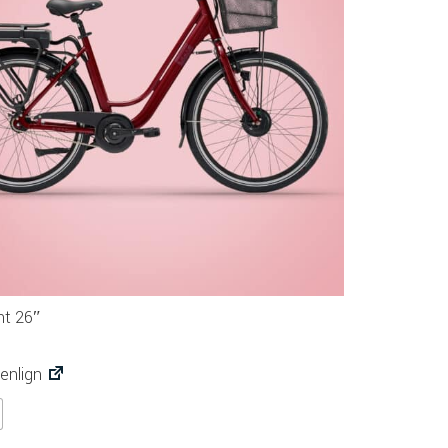
nt 26″
nlign