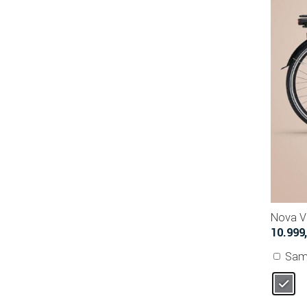
Hit enter to search or ESC to close
Nova V
10.999
Sam