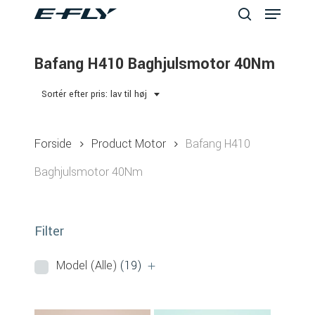
Menu
Skip
to
search
Close
main
Bafang H410 Baghjulsmotor 40Nm
Menu
content
Sortér efter pris: lav til høj
Forside
Product Motor
Bafang H410
Baghjulsmotor 40Nm
Filter
Model (Alle)
(19)