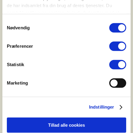
de har indsamlet fra din brug af deres tjenester. Du
samtykker til vores cookies, hvis du fortsætter med at
C. Reinhardt as
anvende vores hjemmeside.
Samtykkevalg
Industriparken 21
Nødvendig
2750 Ballerup
E-mail: info@creinhardt.dk
Præferencer
Statistik
Følg E-Fly på facebook og instagram
Marketing
Menu
Indstillinger
Elcykler
Find Forhandler
Tillad alle cookies