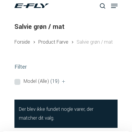
Menu
Skip
to
search
Close
main
Salvie grøn / mat
Menu
content
Forside
Product Farve
Salvie grøn / mat
Filter
Model (Alle)
(19)
Der blev ikke fundet nogle varer, der
matcher dit valg.