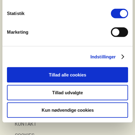
Elcykler
Statistik
Find Forhandler
Marketing
Finansiering
Gratis prøvetur
Indstillinger
Tillad alle cookies
E-Fly
Tillad udvalgte
OM E-FLY
Kun nødvendige cookies
OM C. REINHARDT
KONTAKT