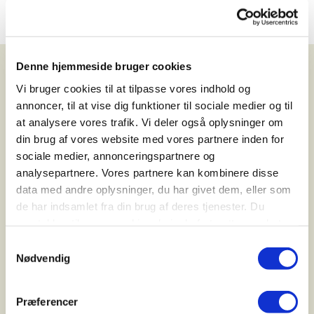
Denne hjemmeside bruger cookies
Vi bruger cookies til at tilpasse vores indhold og
annoncer, til at vise dig funktioner til sociale medier og til
C. Reinhardt as
at analysere vores trafik. Vi deler også oplysninger om
Industriparken 21
din brug af vores website med vores partnere inden for
2750 Ballerup
E-mail: info@creinhardt.dk
sociale medier, annonceringspartnere og
analysepartnere. Vores partnere kan kombinere disse
data med andre oplysninger, du har givet dem, eller som
de har indsamlet fra din brug af deres tjenester. Du
samtykker til vores cookies, hvis du fortsætter med at
Følg E-Fly på facebook og instagram
anvende vores hjemmeside.
Samtykkevalg
Nødvendig
Præferencer
Menu