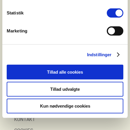
Elcykler
Statistik
Find Forhandler
Marketing
Finansiering
Gratis prøvetur
Indstillinger
Tillad alle cookies
E-Fly
Tillad udvalgte
OM E-FLY
Kun nødvendige cookies
OM C. REINHARDT
KONTAKT