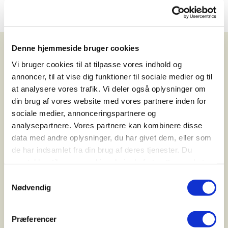
Denne hjemmeside bruger cookies
Vi bruger cookies til at tilpasse vores indhold og
annoncer, til at vise dig funktioner til sociale medier og til
C. Reinhardt as
at analysere vores trafik. Vi deler også oplysninger om
Industriparken 21
din brug af vores website med vores partnere inden for
2750 Ballerup
E-mail: info@creinhardt.dk
sociale medier, annonceringspartnere og
analysepartnere. Vores partnere kan kombinere disse
data med andre oplysninger, du har givet dem, eller som
de har indsamlet fra din brug af deres tjenester. Du
samtykker til vores cookies, hvis du fortsætter med at
Følg E-Fly på facebook og instagram
anvende vores hjemmeside.
Samtykkevalg
Nødvendig
Præferencer
Menu