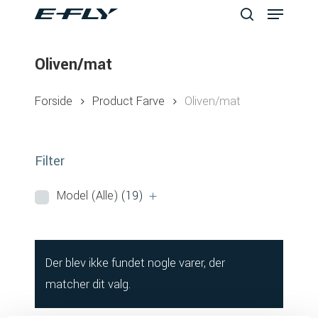
Menu
Skip
to
search
Close
main
Oliven/mat
Menu
content
Forside
Product Farve
Oliven/mat
Filter
Model (Alle)
(19)
Der blev ikke fundet nogle varer, der
matcher dit valg.