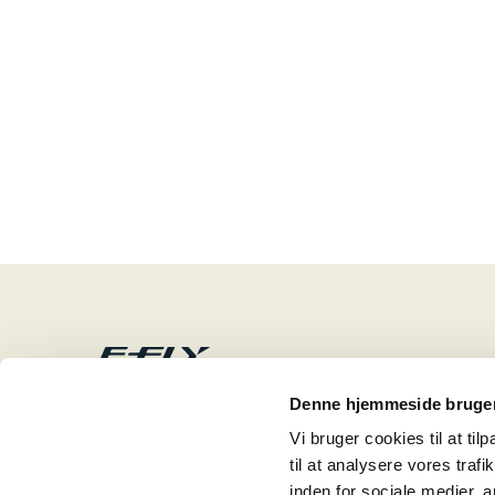
C. Reinhardt as
Denne hjemmeside bruger
Industriparken 21
2750 Ballerup
Vi bruger cookies til at til
E-mail: info@creinhardt.dk
til at analysere vores tra
inden for sociale medier,