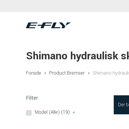
Skip
to
main
content
Shimano hydraulisk s
Hit enter to search or ESC to close
Forside
Product Bremser
Shimano hydrauli
Filter
Der b
Model (Alle)
(19)