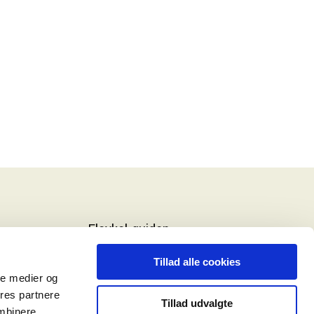
Elcykel-guiden
ELCYKEL-GUIDEN
Tillad alle cookies
ale medier og
DT
VÆRD AT VIDE
ores partnere
Tillad udvalgte
ombinere