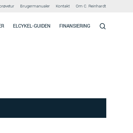
prøvetur
Brugermanualer
Kontakt
Om C. Reinhardt
search
ER
ELCYKEL-GUIDEN
FINANSIERING