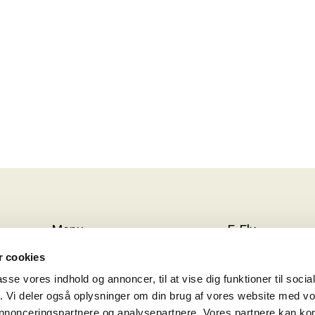
Menu
E-Fly
 cookies
Elcykler
OM E-FLY
passe vores indhold og annoncer, til at vise dig funktioner til soci
Find Forhandler
OM C. REINHAR
fik. Vi deler også oplysninger om din brug af vores website med v
 annonceringspartnere og analysepartnere. Vores partnere kan k