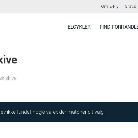
Om E-Fly
Gratis 
ELCYKLER
FIND FORHANDL
kive
sk skive
lev ikke fundet nogle varer, der matcher dit valg.