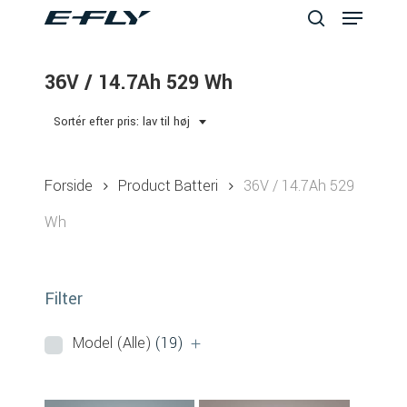
Menu
Skip
to
search
Close
main
36V / 14.7Ah 529 Wh
Menu
content
Sortér efter pris: lav til høj
Forside
Product Batteri
36V / 14.7Ah 529
Wh
Filter
Model (Alle)
(19)