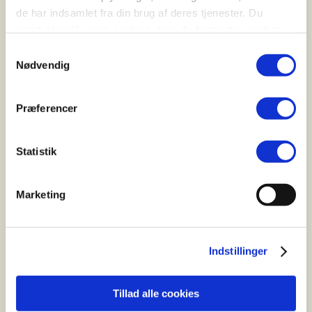
de har indsamlet fra din brug af deres tjenester. Du
samtykker til vores cookies, hvis du fortsætter med at
C. Reinhardt as
anvende vores hjemmeside.
Samtykkevalg
Industriparken 21
Nødvendig
2750 Ballerup
E-mail: info@creinhardt.dk
Præferencer
Statistik
Følg E-Fly på facebook og instagram
Marketing
Menu
Indstillinger
Elcykler
Find Forhandler
Tillad alle cookies