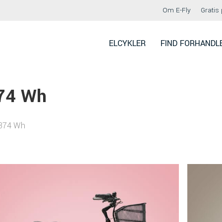
Om E-Fly
Gratis 
ELCYKLER
FIND FORHANDL
374 Wh
/374 Wh