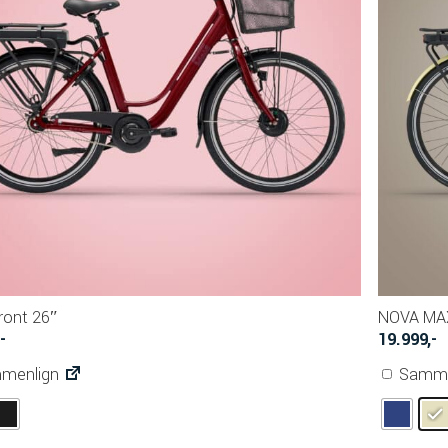
ront 26″
NOVA MAX
,-
19.999
,-
menlign
Samme