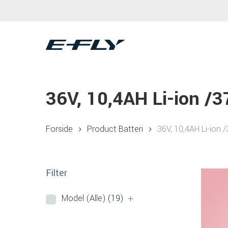
Skip
to
main
content
36V, 10,4AH Li-ion /
Forside
Product Batteri
36V, 10,4AH Li-ion 
Hit enter to search or ESC to close
Filter
Model (Alle)
(19)