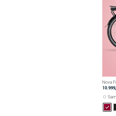
Nova F
10.999
Sam