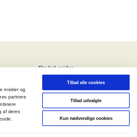
Elcykel-guiden
ELCYKEL-GUIDEN
Tillad alle cookies
ale medier og
DT
VÆRD AT VIDE
ores partnere
Tillad udvalgte
ombinere
BRUGERMANUAL
g af deres
TRYGHED
Kun nødvendige cookies
eside.
TEKNISK OVERSIGT