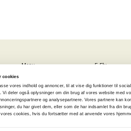
Menu
E-Fly
 cookies
Elcykler
OM E-FLY
passe vores indhold og annoncer, til at vise dig funktioner til soci
Find Forhandler
OM C. REINHAR
fik. Vi deler også oplysninger om din brug af vores website med v
 annonceringspartnere og analysepartnere. Vores partnere kan k
Finansiering
KONTAKT
ninger, du har givet dem, eller som de har indsamlet fra din bru
Gratis prøvetur
COOKIES
il vores cookies, hvis du fortsætter med at anvende vores hjemm