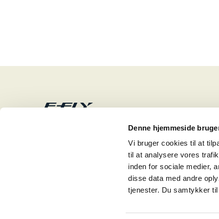
C. Reinhardt as
Denne hjemmeside bruger
Industriparken 21
2750 Ballerup
Vi bruger cookies til at til
E-mail: info@creinhardt.dk
til at analysere vores tra
inden for sociale medier,
disse data med andre oplys
tjenester. Du samtykker t
Følg E-Fly på facebook og instagram