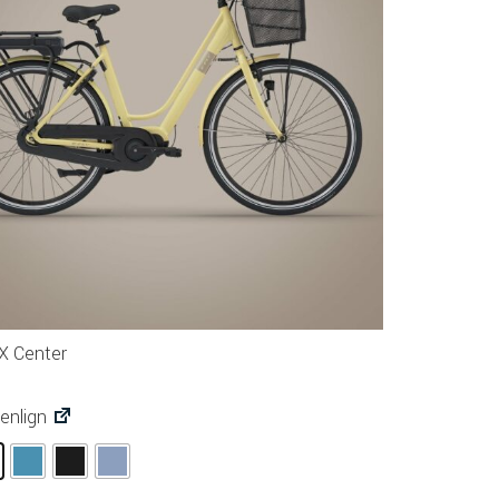
 Center
nlign